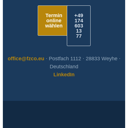
Termin
+49
online
174
wählen
603
13
77
office@fzco.eu
· Postfach 1112 · 28833 Weyhe ·
Deutschland
LinkedIn