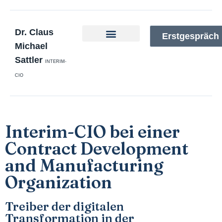
Dr. Claus
Erstgespräch
Michael
Interim-CIO
Zur Person
Taskforce-Defence
Sattler
INTERIM-
CIO
Interim-CIO bei einer
Contract Development
and Manufacturing
Organization
Treiber der digitalen
Transformation in der