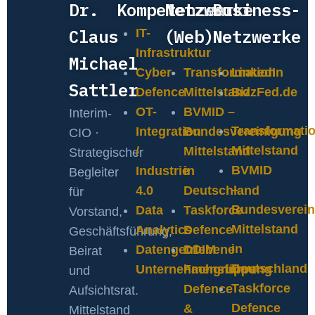
Dr.
Kompetenzen
Netzwerke
Business-
Claus
(Web)
Netzwerke
IT-
Infrastruktur
Michael
Cyber-
Transformation
LinkedIn
Sattler
Defence
Mittelstand
BizzFed.de
OT-
BVMID –
Interim-
Transformati
Integration
Bundesvereinigung
CIO ·
Mittelstand
/
Mittelstand
Strategischer
BVMID
Industrie
in
Begleiter
–
4.0
Deutschland
für
Bundesverein
Data
Taskforce
Vorstand,
Mittelstand
Analytics
Defence
Geschäftsführung,
in
Datengetriebene
DDIM
Beirat
Deutschland
Unternehmensführung
Fachgruppe
und
Taskforce
Defence
Aufsichtsrat.
Defence
&
Mittelstand