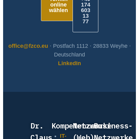
online
174
wählen
603
13
77
office@fzco.eu
· Postfach 1112 · 28833 Weyhe ·
Deutschland
LinkedIn
Dr.
Kompetenzen
Netzwerke
Business-
Claus
(Web)
Netzwerke
IT-