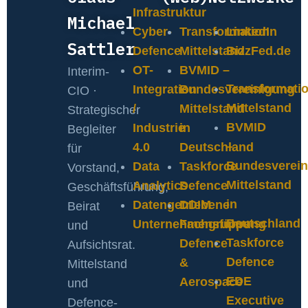
Infrastruktur
Michael
Cyber-
Transformation
LinkedIn
Sattler
Defence
Mittelstand
BizzFed.de
OT-
BVMID –
Interim-
Transformati
Integration
Bundesvereinigung
CIO ·
Mittelstand
/
Mittelstand
Strategischer
BVMID
Industrie
in
Begleiter
–
4.0
Deutschland
für
Bundesverein
Data
Taskforce
Vorstand,
Mittelstand
Analytics
Defence
Geschäftsführung,
in
Datengetriebene
DDIM
Beirat
Deutschland
Unternehmensführung
Fachgruppe
und
Taskforce
Defence
Aufsichtsrat.
Defence
&
Mittelstand
EDE
Aerospace
und
Executive
Defence-