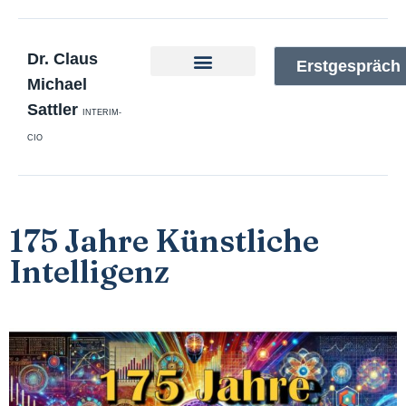
Dr. Claus
Erstgespräch
Michael
Interim-CIO
Zur Person
Taskforce-Defence
Sattler
INTERIM-
CIO
175 Jahre Künstliche
Intelligenz