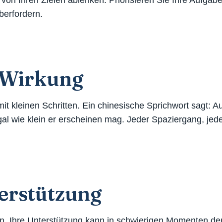
e von Ihren Zielen ablenken. Priorisieren Sie Ihre Aufga
berfordern.
e Wirkung
t kleinen Schritten. Ein chinesische Sprichwort sagt: A
 egal wie klein er erscheinen mag. Jeder Spaziergang, je
erstützung
uen. Ihre Unterstützung kann in schwierigen Momenten d