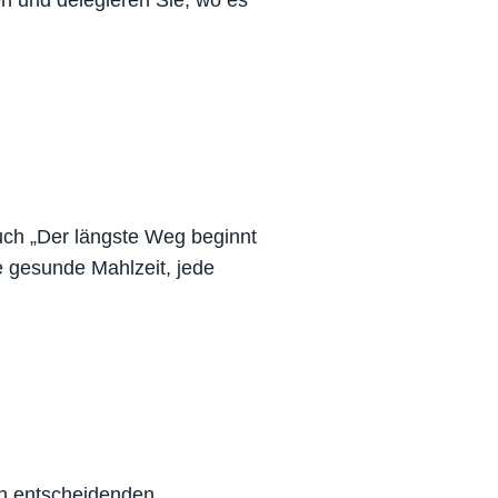
ben und delegieren Sie, wo es
uch „Der längste Weg beginnt
de gesunde Mahlzeit, jede
en entscheidenden